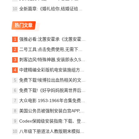
全新篇章:《婚礼给你,结婚证给他》(免费/下载)txt小说
热门文章
强推必看:沈蕙安霍承《沈蕙安霍承》(免费/下载)txt小说
二号工具:点击免费使用,无需下载!解锁视频图片无限制去水印保存
刺客边风!特殊神器,安装即永久SV1P!!...(附下载)
中建精编全彩版机电安装施组方案技术标范本(12大部分)223页可
免费下载!埃博拉出血热相关的文件合集(包括个案调查、实验室检测、防护、感染控制等)
免费下载!《好孕妈妈脱离世界后,爸爸悔不当初》(悠悠妍妍)TXT无删减+番外合集
大众电影 1953-1966年合集免费下载
美国公务员被强制安装白宫APP,可一键夸赞特朗普“有史以来最伟大的总统”,公众也可
Codex保姆级安装指南:下载、登录、开用一次讲透
八年级下册道法人教版期末模拟试卷(免费下载打印)