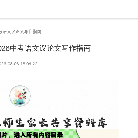
中考语文议论文写作指南
026中考语文议论文写作指南
026-08-08 18:09:22
南