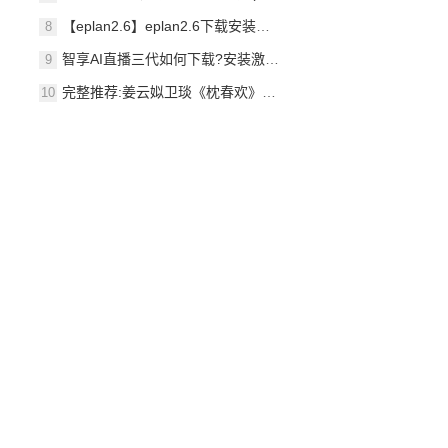
【eplan2.6】eplan2.6下载安装指南,带安装教程及问题处理
智享AI直播三代如何下载?安装激活教程+选品操作+话术撰写功能,直播全流程赋能
完整推荐:姜云姒卫琰《枕春欢》(免费/下载)txt小说