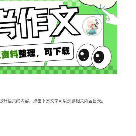
提升语文的内容，
点击下方文字
可以浏览相关内容目录。