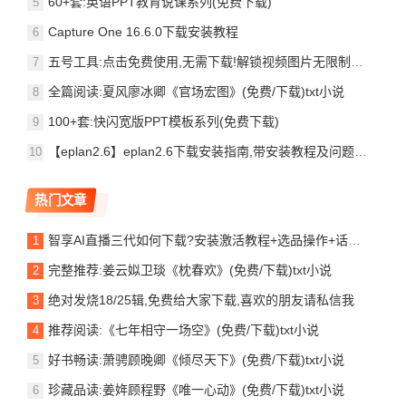
60+套:英语PPT教育说课系列(免费下载)
Capture One 16.6.0下载安装教程
五号工具:点击免费使用,无需下载!解锁视频图片无限制去水印保存
全篇阅读:夏风廖冰卿《官场宏图》(免费/下载)txt小说
100+套:快闪宽版PPT模板系列(免费下载)
【eplan2.6】eplan2.6下载安装指南,带安装教程及问题处理
热门文章
智享AI直播三代如何下载?安装激活教程+选品操作+话术撰写功能,直播全流程赋能
完整推荐:姜云姒卫琰《枕春欢》(免费/下载)txt小说
绝对发烧18/25辑,免费给大家下载,喜欢的朋友请私信我
推荐阅读:《七年相守一场空》(免费/下载)txt小说
好书畅读:萧骋顾晚卿《倾尽天下》(免费/下载)txt小说
珍藏品读:姜姩顾程野《唯一心动》(免费/下载)txt小说