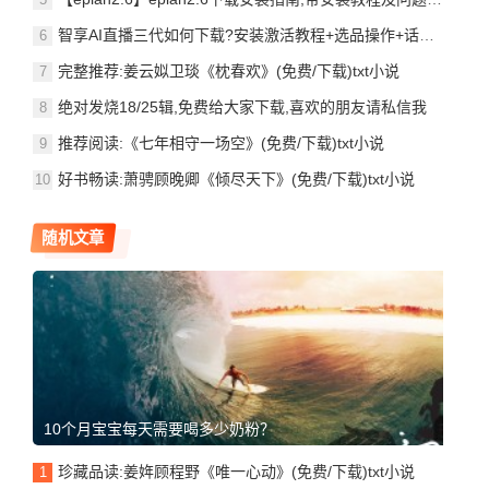
智享AI直播三代如何下载?安装激活教程+选品操作+话术撰写功能,直播全流程赋能
完整推荐:姜云姒卫琰《枕春欢》(免费/下载)txt小说
绝对发烧18/25辑,免费给大家下载,喜欢的朋友请私信我
推荐阅读:《七年相守一场空》(免费/下载)txt小说
好书畅读:萧骋顾晚卿《倾尽天下》(免费/下载)txt小说
随机文章
10个月宝宝每天需要喝多少奶粉？
珍藏品读:姜姩顾程野《唯一心动》(免费/下载)txt小说