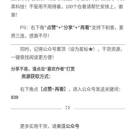
黑科技！不管用不用得着，
100个在看
请帮忙安排上，谢
谢！
PS：右下角
“
点赞
”+
“
分享
”
+
“
再看
”
支持
下刺客，素
质三连，感激不尽！
同时，记得公众号置顶（
设为星标
★
），干货资源，
一键查找阅读更方便！
分享不易，请点击“
喜欢作者
”打赏
资源获取方式：
右下角点【
点赞
+
再看
】，进入公众号发送关键词：
839
更多实用干货，请
关注公众号