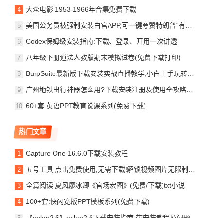
大众电影 1953-1966年合集免费下载
美国公务员被强制安装白宫APP,可一键夸赞特朗普“有史以来最伟大的总统”,公众也可
Codex保姆级安装指南:下载、登录、开用一次讲透
八年级下册道法人教版期末模拟试卷(免费下载打印)
BurpSuite最新版下载安装实战直播教学,小白上手玩转抓包神器
广州地铁出行神器怎么用?下载安装注册及使用全攻略来啦!
60+套:英语PPT教育说课系列(免费下载)
热门文章
Capture One 16.6.0下载安装教程
五号工具:点击免费使用,无需下载!解锁视频图片无限制去水印保存
全篇阅读:夏风廖冰卿《官场宏图》(免费/下载)txt小说
100+套:快闪宽版PPT模板系列(免费下载)
【eplan2.6】eplan2.6下载安装指南,带安装教程及问题处理