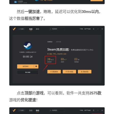
然后
一键加速
，瞧瞧，延迟可以优化到
30ms以内
，
这个数值
相当厉害
了。
点击
顶部
的
游戏
，可以看到，软件一共支持
2575款
游戏的
优化
提
速
！