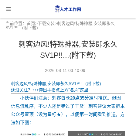
当前位置：
首页
>
下载安装
>刺客边风!特殊神器,安装即永久
SV1P!!...(附下载)
刺客边风!特殊神器,安装即永久
SV1P!!...(附下载)
2026-08-11 03:40:09
刺客边风!特殊神器,安装即永久SV1P!!...(附下载)
还没关注？
↑↑↑
伸出手指点上方“
名片
”这里
小伙伴们注意：刺客每晚
20点35分
准时推送。但因
信息流乱序，不少人还是错过了干货！刺客建议大家把本
公众号置顶
（设为星标
★
）
，以便
第一时间
看到推送，方
法如下图：