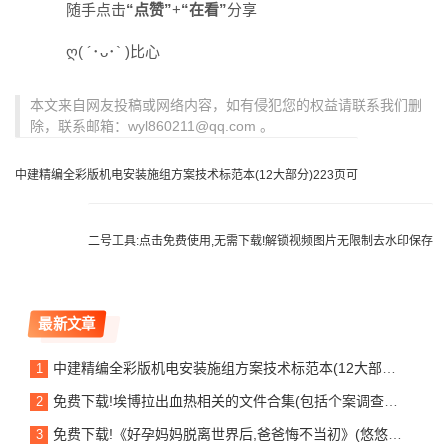
随手点击
“
点赞
”
+
“
在看
”
分享
ღ( ´･ᴗ･` )比心
本文来自网友投稿或网络内容，如有侵犯您的权益请联系我们删
除，联系邮箱：wyl860211@qq.com 。
中建精编全彩版机电安装施组方案技术标范本(12大部分)223页可
二号工具:点击免费使用,无需下载!解锁视频图片无限制去水印保存
最新文章
中建精编全彩版机电安装施组方案技术标范本(12大部分)223页可
免费下载!埃博拉出血热相关的文件合集(包括个案调查、实验室检测、防护、感染控制等)
免费下载!《好孕妈妈脱离世界后,爸爸悔不当初》(悠悠妍妍)TXT无删减+番外合集