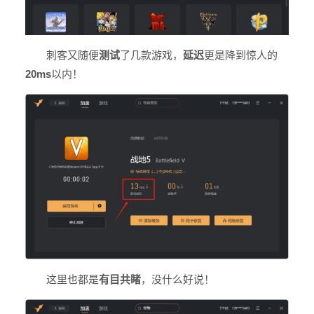
刺客又随便
测试
了几款游戏，
延迟
更是降到惊人的
20ms
以内！
这里也都是
有目共睹
，没什么好说！