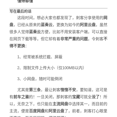
懂得都懂
写在最后的话
这段时间，想必大家也都发现了，刺客分享使用的
网
盘
，已经从原来的
蓝奏云
，更换为如今的
阿里云盘
，虽然
很多人觉得
蓝奏云
方便，比如不用安装客户端，可以直接
在网页下载等等，但它却有着
非常严重的问题
，令刺客
不
得不更换
：
1、经常被系统拦截、屏蔽
2、限制文件上传大小（仅100MB以内）
3、小网盘，随时可能倒闭
尤其是
第三条
，最让刺客
惶惶不安
，要知道，这可是
有
前车之鉴
的！一旦关闭，那刺客的
宝藏
可就全
没了
！所
以，无奈之下，也只能在
主流网盘
中选择其一，而目前的
主流，便是
百度网盘
和
阿里云盘
了，前者，刺客打心眼里