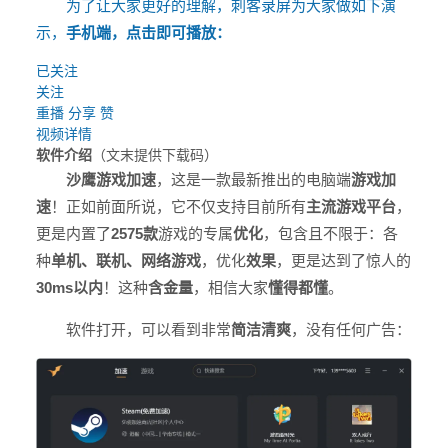
为了让大家更好的理解，刺客录屏为大家做如下演
示，
手机端，
点击即可播放：
已关注
关注
重播
分享
赞
视频详情
软件介绍
（文末提供下载码）
沙鹰游戏加速
，这是一款最新推出的电脑端
游戏加
速
！正如前面所说，它不仅支持目前所有
主流游戏平台
，
更是内置了
2575款
游戏的专属
优化
，包含且不限于：各
种
单机、联机、网络游戏
，优化
效果
，更是达到了惊人的
30ms以内
！这种
含金量
，相信大家
懂得都懂
。
软件打开，可以看到非常
简洁清爽
，没有任何广告：