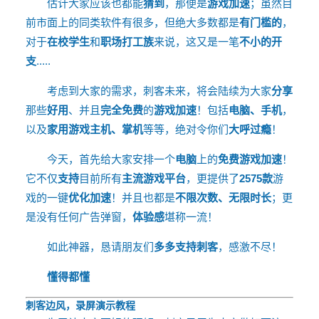
估计大家应该也都能
猜到
，那便是
游戏加速
；虽然目
前市面上的同类软件有很多，但绝大多数都是
有门槛的
，
对于
在校学生
和
职场打工族
来说，这又是一笔
不小的开
支
.....
考虑到大家的需求
，刺客未来，将会陆续为大家
分享
那些
好用
、并且
完全免费
的
游戏加速
！包括
电脑、手机
，
以及
家用游戏主机、掌机
等等，绝对令你们
大呼过瘾
！
今天，首先给大家安排一个
电脑
上的
免费游戏加速
！
它不仅
支持
目前所有
主流游戏平台
，更提供了
2575款
游
戏的一键
优化加速
！并且也都是
不限次数、
无限时长
；更
是没有任何广告弹窗，
体验感
堪称一流！
如此神器，恳请朋友们
多多支持刺客
，感激不尽！
懂得都懂
刺客边风，录屏演示教程