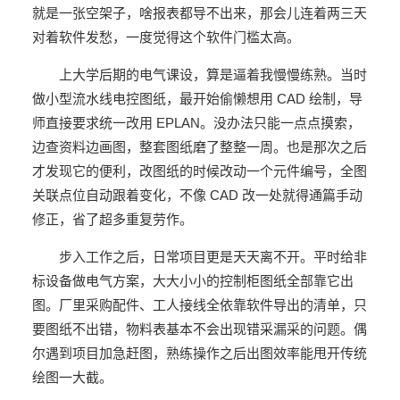
就是一张空架子，啥报表都导不出来，那会儿连着两三天
对着软件发愁，一度觉得这个软件门槛太高。
上大学后期的电气课设，算是逼着我慢慢练熟。当时
做小型流水线电控图纸，最开始偷懒想用 CAD 绘制，导
师直接要求统一改用 EPLAN。没办法只能一点点摸索，
边查资料边画图，整套图纸磨了整整一周。也是那次之后
才发现它的便利，改图纸的时候改动一个元件编号，全图
关联点位自动跟着变化，不像 CAD 改一处就得通篇手动
修正，省了超多重复劳作。
步入工作之后，日常项目更是天天离不开。平时给非
标设备做电气方案，大大小小的控制柜图纸全部靠它出
图。厂里采购配件、工人接线全依靠软件导出的清单，只
要图纸不出错，物料表基本不会出现错采漏采的问题。偶
尔遇到项目加急赶图，熟练操作之后出图效率能甩开传统
绘图一大截。