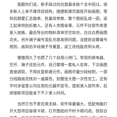
我跟你们说，新手踩过的坑我基本挨个全中招过。很
多新人上来不建项目结构，随便新建页面就开始画图，等
到后期要汇总报表、批量改参数，整个图纸乱成一团，返
工起来特别折磨人。还有人贪图省事，元件不往部件库里
录入规格，最后导出的物料清单空空如也，白白白费画图
功夫。另外端子编号混乱也是高频问题，没提前设置编号
规则，画到后半段端子号重复，返工改线能改到头疼。
慢慢用久了也攒了几个自用小窍门。常用的继电器、
空开、端子这些元件，自己整理一套私人宏库，下次画图
直接调取，不用反复新建元件。画图尽量分段绘制，一部
分线路画完核对一遍属性，别整张大图一次性完工。还有
平时多留意公司在用的元器件型号，提前录入部件库，后
续接新项目能省下不少录入时间。
当然它也不是完美无缺，软件体量偏大，低配电脑打
开大型项目容易卡顿，打开图纸时不时卡顿闪退。但综合