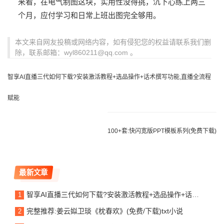
来看，在电气制图这块，实用性没得挑，沉下心练上两三
个月，应付学习和日常上班出图完全够用。
本文来自网友投稿或网络内容，如有侵犯您的权益请联系我们删
除，联系邮箱：wyl860211@qq.com 。
智享AI直播三代如何下载?安装激活教程+选品操作+话术撰写功能,直播全流程
赋能
100+套:快闪宽版PPT模板系列(免费下载)
最新文章
智享AI直播三代如何下载?安装激活教程+选品操作+话术撰写功能,直播全流程赋能
完整推荐:姜云姒卫琰《枕春欢》(免费/下载)txt小说