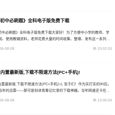
版《初中必刷题》全科电子版免费下载
版《初中必刷题》全科电子版免费下载大家好！为了方便中小学的教师、学
阅、使用教辅资料，老师花费大量的时间收集、整理、发布这一系列的
真心希望能够给您带来帮助。在开始今天的资料分1
26-08-08
23:02:03
P内置最新版,下载不限速方法(PC+手机)!
P内置最新版,下载不限速方法(PC+手机)!⚠️ 宝子们！作为实打实的90后，
当年的迅雷——那可是刻进青春记忆里的下载神器。当年网速还卡在几
它靠着多线程下载技术，把动辄几1
26-08-08
23:00:04