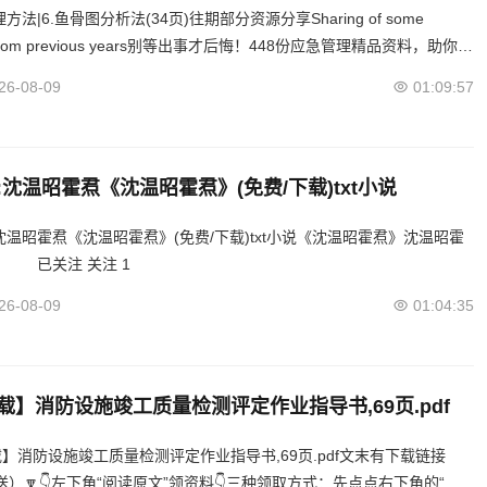
方法|6.鱼骨图分析法(34页)往期部分资源分享Sharing of some
es from previous years别等出事才后悔！448份应急管理精品资料，助你筑
26-08-09
01:09:57
:沈温昭霍焄《沈温昭霍焄》(免费/下载)txt小说
沈温昭霍焄《沈温昭霍焄》(免费/下载)txt小说《沈温昭霍焄》沈温昭霍
焄 已关注 关注 1
26-08-09
01:04:35
载】消防设施竣工质量检测评定作业指导书,69页.pdf
】消防设施竣工质量检测评定作业指导书,69页.pdf文末有下载链接
送）🔽👇左下角“阅读原文”领资料👇三种领取方式：先点点右下角的“赞”