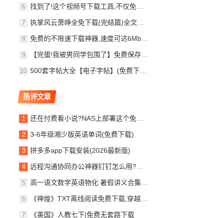
找到了!这个视频号下载工具,不仅免费,还有很多实用功能,建议收藏.
执掌风云萧峥全免下载(完结篇)全文免费阅读
免费的不限速下载神器,速度可达6Mb/s...
【完蛋!我被男同学包围了】免费保存下载
500套字帖大全【电子字帖】(免费下载打印)20260808
热评文章
还在付费看小说?NAS上部署这个免费下载神器,轻松搭建私人书库
3-6年级湘少版英语单词(免费下载)
拼多多app下载安装(2026最新版)
远程沟通协同办公神器钉钉怎么用?钉钉下载安装使用的全流程!
高一语文数学英语物化 暑假讲义合集,免费下载
《神煌》TXT离线阅读免费下载,穿越万年之前半妖之身,逆天崛起傲视众生
《美国》人教七下|免费无套路下载