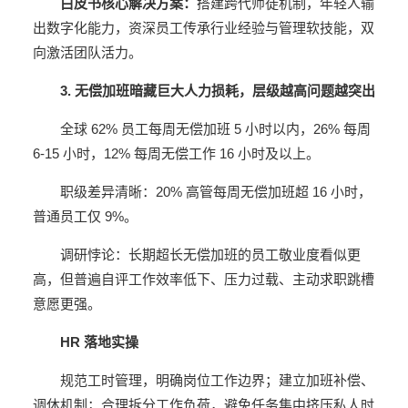
白皮书核心解决方案：
搭建跨代师徒机制，年轻人输
出数字化能力，资深员工传承行业经验与管理软技能，双
向激活团队活力。
3. 无偿加班暗藏巨大人力损耗，层级越高问题越突出
全球 62% 员工每周无偿加班 5 小时以内，26% 每周
6-15 小时，12% 每周无偿工作 16 小时及以上。
职级差异清晰：20% 高管每周无偿加班超 16 小时，
普通员工仅 9%。
调研悖论：长期超长无偿加班的员工敬业度看似更
高，但普遍自评工作效率低下、压力过载、主动求职跳槽
意愿更强。
HR 落地实操
规范工时管理，明确岗位工作边界；建立加班补偿、
调休机制；合理拆分工作负荷，避免任务集中挤压私人时