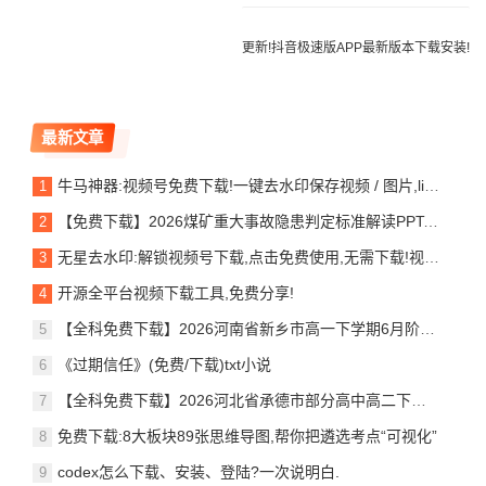
更新!抖音极速版APP最新版本下载安装!
最新文章
牛马神器:视频号免费下载!一键去水印保存视频 / 图片,live图
【免费下载】2026煤矿重大事故隐患判定标准解读PPT.pdf
无星去水印:解锁视频号下载,点击免费使用,无需下载!视频/图片/live动图无限制去水印保存
开源全平台视频下载工具,免费分享!
【全科免费下载】2026河南省新乡市高一下学期6月阶段检测
《过期信任》(免费/下载)txt小说
【全科免费下载】2026河北省承德市部分高中高二下学期7月期末考试
免费下载:8大板块89张思维导图,帮你把遴选考点“可视化”
codex怎么下载、安装、登陆?一次说明白.