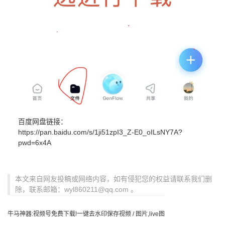
百度网盘链接：
https://pan.baidu.com/s/1ji51zpI3_Z-E0_oILsNY7A?
pwd=6x4A
本文来自网友投稿或网络内容，如有侵犯您的权益请联系我们删
除，联系邮箱：wyl860211@qq.com 。
牛马神器:视频号免费下载!一键去水印保存视频 / 图片,live图