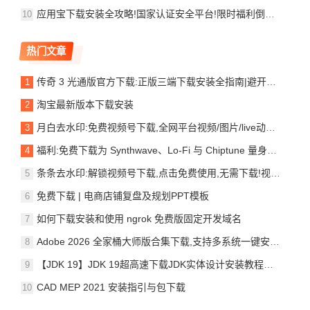
应用宝下载安装全攻略!国家认证安全平台!限时福利倒计时,错过再等一年!速看教程
热门文章
传奇 3 光通版官方下载:正版三端下载安装全指南|避开私服盗号跑路陷阱
淘宝最新版本下载安装
月白去水印:免费视频号下载,全网平台视频/图片/live动图一键去水印
福利:免费下载为 Synthwave、Lo-Fi 与 Chiptune 量身打造的 CapySynth 波表合成器
条条去水印:解锁视频号下载,点击免费使用,无需下载!视频/图片/live动图无限制去水印保存
免费下载 | 电商店铺复盘及规划PPT模板
如何下载安装和使用 ngrok 免费版固定开发域名
Adobe 2026 全家桶大师版合集下载,支持多系统一键安装,手慢无!
【JDK 19】JDK 19超高速下载JDK实体设计安装教程指南
CAD MEP 2021 安装指引与包下载