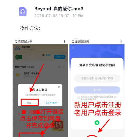
操作方法：