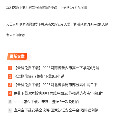
【全科免费下载】2026河南省新乡市高一下学期6月阶段检测
无星去水印:解锁视频号下载,点击免费使用,无需下载!视频/图片/live动图无限
制去水印保存
最新文章
【全科免费下载】2026河南省新乡市高一下学期6月阶段检测
《过期信任》(免费/下载)txt小说
【全科免费下载】2026河北省承德市部分高中高二下学期7月期末考试
免费下载:8大板块89张思维导图,帮你把遴选考点“可视化”
codex怎么下载、安装、登陆?一次说明白.
应用宝下载安装全攻略!国家认证安全平台!限时福利倒计时,错过再等一年!速看教程