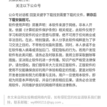
关注以下公众号
公众号对话框 回复关键字
下载
找到需要下载的文件，
转存后
下载安装既可。
软件使用声明》郑重声明
：本软件来源于网络，非本人开
发。依据《计算机软件保护条例》相关规定，此软件仅用于
学习和研究软件的设计思想与原理，绝不可用于任何商业或
非法目的。在此，特别强调，本人分享此软件纯粹是为了学
习交流之目的，不带有任何盈利意图。同时，本人承诺不会
在软件植入病毒或添加后门、侵犯隐私的行为。若用户发现
软件有此类问题，请务必及时联系我，我将立即采取删除等
措施，坚决阻止软件的进一步传播。知识产权严格受法律保
护，请勿侵权。我们倡导并大力支持正版软件，正版软件的
使用不仅能确保良好的用户体验和稳定的性能，更是对软件
开发者创新和努力的尊重与支持。用户一旦使用本软件，即
视为同意本声明内容，并自行承担相应后果。请务必合法使
用软件，共同维护良好的网络环境和法律秩序。
本文来自网友投稿或网络内容，如有侵犯您的权益请联系我们删
除，联系邮箱：wyl860211@qq.com 。