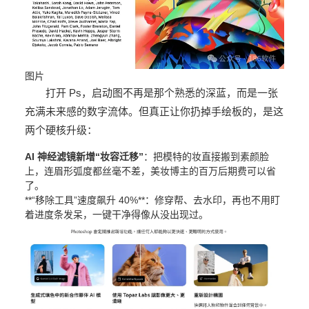
图片
打开 Ps，启动图不再是那个熟悉的深蓝，而是一张
充满未来感的数字流体。但真正让你扔掉手绘板的，是这
两个硬核升级：
AI 神经滤镜新增“妆容迁移”
：把模特的妆直接搬到素颜脸
上，连眉形弧度都丝毫不差，美妆博主的百万后期费可以省
了。
**“移除工具”速度飙升 40%**：修穿帮、去水印，再也不用盯
着进度条发呆，一键干净得像从没出现过。