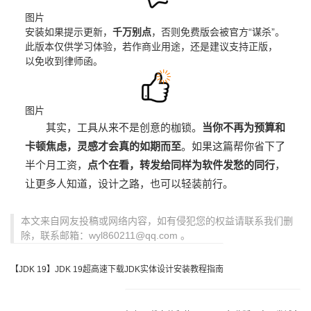
图片
安装如果提示更新，
千万别点
，否则免费版会被官方“谋杀”。
此版本仅供学习体验，若作商业用途，还是建议支持正版，
以免收到律师函。
图片
其实，工具从来不是创意的枷锁。
当你不再为预算和
卡顿焦虑，灵感才会真的如期而至
。如果这篇帮你省下了
半个月工资，
点个在看，转发给同样为软件发愁的同行
，
让更多人知道，设计之路，也可以轻装前行。
本文来自网友投稿或网络内容，如有侵犯您的权益请联系我们删
除，联系邮箱：wyl860211@qq.com 。
【JDK 19】JDK 19超高速下载JDK实体设计安装教程指南