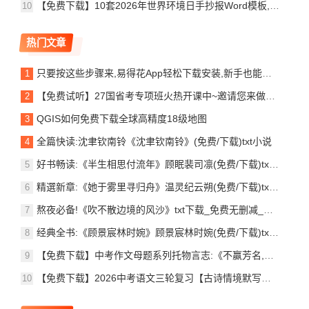
【免费下载】10套2026年世界环境日手抄报Word模板,保护环境主题!
热门文章
只要按这些步骤来,易得花App轻松下载安装,新手也能搞定,快来试试!
【免费试听】27国省考专项班火热开课中~邀请您来做体验官~
QGIS如何免费下载全球高精度18级地图
全篇快读:沈聿钦南铃《沈聿钦南铃》(免费/下载)txt小说
好书畅读:《半生相思付流年》顾眠裴司凛(免费/下载)txt小说
精選新章:《她于雾里寻归舟》温灵纪云朔(免费/下载)txt小说
熬夜必备!《吹不散边境的风沙》txt下载_免费无删减_沈时川许星
经典全书:《顾景宸林时婉》顾景宸林时婉(免费/下载)txt小说
【免费下载】中考作文母题系列托物言志:《不赢芳名,乐迎生命》文章提纲+素材摘抄+范文借鉴+技法学习
【免费下载】2026中考语文三轮复习【古诗情境默写】终极冲刺抢分专练