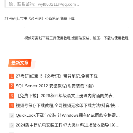
除，联系邮箱：wyl860211@qq.com 。
27考研|红宝书《必考词》带背笔记,免费下载
视频号离线下载工具使用教程:桌面端安装、解压、下载与使用教程
最新文章
27考研|红宝书《必考词》带背笔记,免费下载
SQL Server 2012 安装教程(附安装包下载)
【免费下载】2026秋四年级语文上册课内背诵闯关表,电子版,可打印
视频号保存下载教程,全网视频无水印下载方法!抖音/快手/小红书/B站通用,超简单
QuickLook下载与安装:让Windows拥有Mac同款空格键秒预览神器,堪称＂效率救星＂
2024版中建机电安装工程47大类材料进场验收指导书62页文末可!