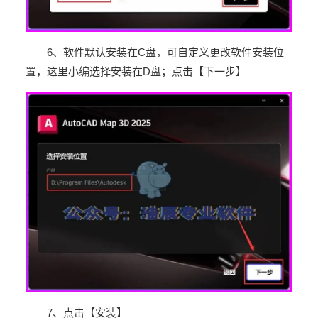
6
、软件默认安装在
C
盘，可自定义更改软件安装位
置，这里小编选择安装在
D
盘；点击【下一步】
7
、点击【安装】