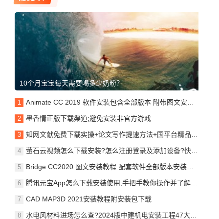
10个月宝宝每天需要喝多少奶粉？
Animate CC 2019 软件安装包含全部版本 附带图文安装教程一同
墨香情正版下载渠道;避免安装非官方游戏
知网文献免费下载实操+论文写作提速方法+国平台精品知识库,一站式完成
萤石云视频怎么下载安装?怎么注册登录及添加设备?快来了解这些步骤!
Bridge CC2020 图文安装教程 配套软件全部版本安装包下载
腾讯元宝App怎么下载安装使用,手把手教你操作并了解注意事项!
CAD MAP3D 2021安装教程附安装包下载
水电风材料进场怎么查?2024版中建机电安装工程47大类材料进场验收指导书(槽钢、风管、桥架…),专治偷工减料!62页可!