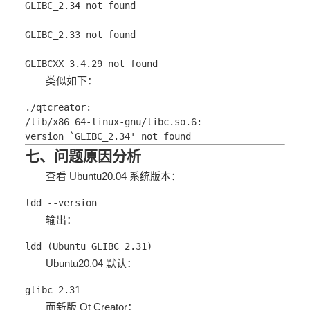
GLIBC_2.34 not found
GLIBC_2.33 not found
GLIBCXX_3.4.29 not found
类似如下：
./qtcreator:
/lib/x86_64-linux-gnu/libc.so.6:
version `GLIBC_2.34
' not found
七、问题原因分析
查看 Ubuntu20.04 系统版本：
ldd --version
输出：
ldd (Ubuntu GLIBC 2.31)
Ubuntu20.04 默认：
glibc 2.31
而新版 Qt Creator：