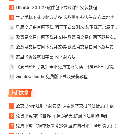
HBuilderX3.1.22软件包下载及详细安装教程
苹果手机下载视频方法多,这些常见办法任选,存本地离线看都适用,快学
星辰变归来官网下载,明天正式公测,安装下载开启属于自己的修真之路!
欧意易交易官网下载并安装-欧意易交易官网下载并安装指南欧意交易所app官网入口
欧意易交易官网下载并安装-欧意易交易官网下载并安装指南欧意交易所app官网入口
这里的资源就很丰富!附下载方法.
《爱已经过了期》全本免费在线阅读_《爱已经过了期》_(番外) (全文)爱已经过了期顾言之姜眠 阅读
vso downloader免费版下载及安装教程
热门文章
欧交易app注册下载安装-探索数字交易的便捷之门,欧交易APP注册与下载指南欧意交易所app
免费下载”我的世界“单词,第6天,扩展词汇量的神器
免费下载!《被举报高考抄袭,座位图出来后全班傻了》(林薇许念)TXT无删减+番外合集