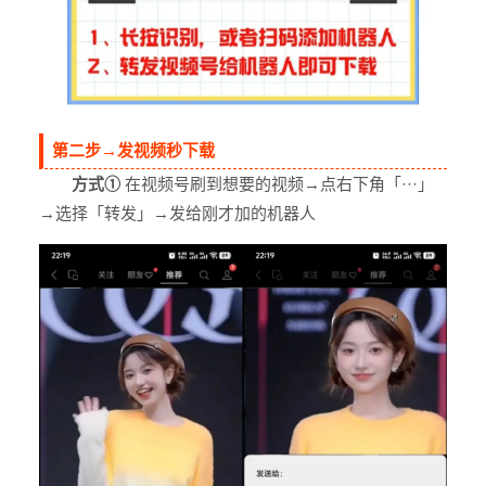
第二步→发视频秒下载
方式①
在视频号刷到想要的视频→点右下角「···」
→选择「转发」→发给刚才加的机器人