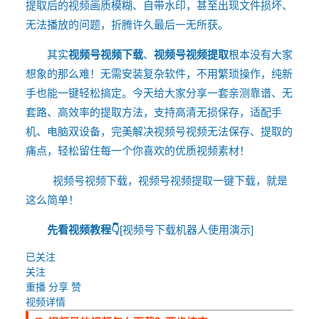
提取后的视频画质模糊、自带水印，甚至出现文件损坏、
无法播放的问题，折腾许久最后一无所获。
其实
视频号视频下载
、
视频号视频提取
根本没有大家
想象的那么难！无需安装复杂软件，不用繁琐操作，纯新
手也能一键轻松搞定。今天给大家分享一套亲测靠谱、无
套路、高效率的提取方法，支持高清无损保存，适配手
机、电脑双设备，完美解决视频号视频无法保存、提取的
痛点，轻松留住每一个你喜欢的优质视频素材！
视频号视频下载，视频号视频提取一键下载，就是
这么简单！
先看视频教程👇
[视频号下载机器人使用演示]
已关注
关注
重播
分享
赞
视频详情