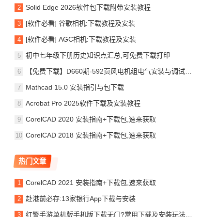
Solid Edge 2026软件包下载附带安装教程
[软件必看] 谷歌相机:下载教程及安装
[软件必看] AGC相机:下载教程及安装
初中七年级下册历史知识点汇总,可免费下载打印
【免费下载】D660期-592页风电机组电气安装与调试课件全套
Mathcad 15.0 安装指引与包下载
Acrobat Pro 2025软件下载及安装教程
CorelCAD 2020 安装指南+下载包,速来获取
CorelCAD 2018 安装指南+下载包,速来获取
热门文章
CorelCAD 2021 安装指南+下载包,速来获取
赴港前必存:13家银行App下载与安装
红警手游单机版手机版下载无门?常用下载及安装玩法全攻略!