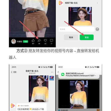
方式②
朋友转发给你的视频号内容→直接转发给机
器人