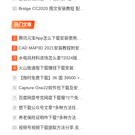
Bridge CC2020 图文安装教程 配套软件全部版本安装包下载
热门文章
腾讯元宝App怎么下载安装使用,手把手教你操作并了解注意事项!
CAD MAP3D 2021安装教程附安装包下载
水电风材料进场怎么查?2024版中建机电安装工程47大类材料进场验收指导书(槽钢、风管、桥架…),专治偷工减料!62页可!
火山极速版下载赚钱下载安装
【限时免费下载】36 国 39000 + 员工调研|《职场人 2026》白皮书,HR 做人才规划必备数据参考
Capture One22软件包下载及安装教程
百度网盘夸克网盘下载慢?2个免费加速方法,下载速度立涨10倍
想下载公众号文章?多种方法任你选!详细教程来了→
养老保险证明咋下载?多种方法任你选,轻松搞定不用愁!
视频号视频下载提取方法分享,支持一键下载!【亲测可用】