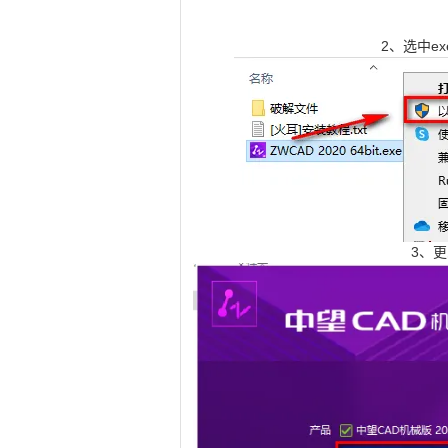
2、选中e
3、