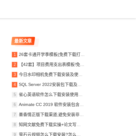
最新文章
26套卡通开学季模板(免费下载打印)
【42套】项目费用支出表模板!免费下载
今日水印相机免费下载安装及使用怎么操作?
SQL Server 2022安装包下载及图文安装教程
省心英语软件怎么下载安装使用?省心英语软件全流程教程!
Animate CC 2019 软件安装包含全部版本 附带图文安装教程一同
墨香情正版下载渠道;避免安装非官方游戏
知网文献免费下载实操+论文写作提速方法+国平台精品知识库,一站式完成
萤石云视频怎么下载安装?怎么注册登录及添加设备?快来了解这些步骤!