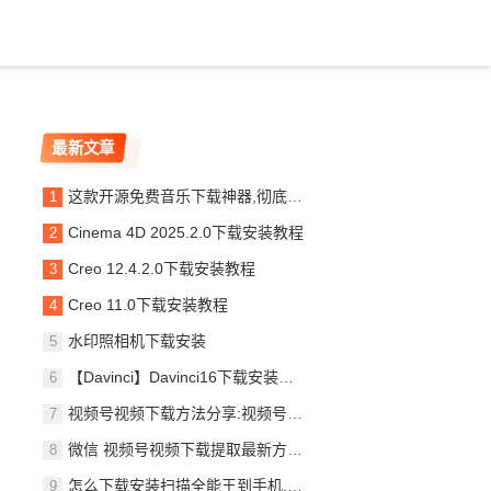
最新文章
这款开源免费音乐下载神器,彻底告别＂开会员才能下载＂的烦恼
Cinema 4D 2025.2.0下载安装教程
Creo 12.4.2.0下载安装教程
Creo 11.0下载安装教程
水印照相机下载安装
【Davinci】Davinci16下载安装及使用教程含激活步骤
视频号视频下载方法分享:视频号下载提取器轻松搞定视频保存
微信 视频号视频下载提取最新方法【亲测有效】
怎么下载安装扫描全能王到手机,手把手教你一步步操作的方法!