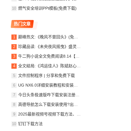
燃气安全培训PPt模板(免费下载)
热门文章
巅峰热文:《晚风不曾回头》(免费/下载)txt小说
珍藏品读:《未央夜风摇曳》盛灵祁京寒(免费/下载)txt小说
牛二狗小说全文免费阅读8.14【超全合集 】完结各类txt小说合集牛二狗小说全文免费阅读
全文結局:《鸿运佳人》陈斌赵心媚(免费/下载)txt小说
文件控制程序 | 分享和免费下载
UG NX6.0详细安装教程和安装包下载(附全部版本安装包)
今日头条极速版咋下载安装注册?幸亏提前了解,步骤超简单,速来学学!
高德导航怎么下载安装使用?出行达人必备!全流程详解+隐藏技巧大公开,第3个超实用!
2025最新视频号视频下载方法、视频号下载免费工具、高清无水印保存,手机版(附教程)
钉钉下载方法