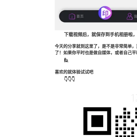
下载视频后，就保存到手机相册啦
今天的分享就到这里了，
是不是非常简单，
了！
如果你平时也是做自媒体，或者自己平
🙋
喜欢的就体验试试吧
👇👇👇