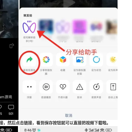
接，然后点击链接，看到保存按钮就可以直接把视频下载啦。