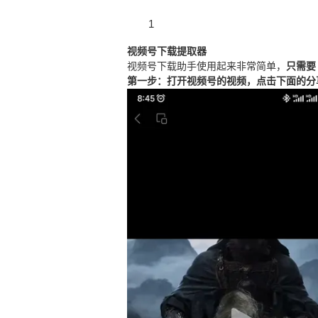
1
视频号下载提取器
视频号下载助手使用起来非常简单，
只需要 
第一步：
打开视频号的视频，点击下面的分