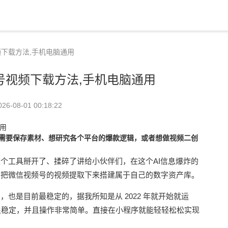
视频下载方法,手机电脑通用
视频号视频下载方法,手机电脑通用
026-08-01 00:18:22
通用
需要保存素材
、想研究各个平台的爆款逻辑，
或者想做视频二创
个工具掰开了、揉碎了讲给小伙伴们，在这个AI信息爆炸的
，
把微信视频号的视频提取下来
搭建属于自己的数字资产库。
也是目前最稳定的，据我所知是从 2022 年就开始就运
都很稳定，并且操作非常简单。直接在小程序就能轻轻松松
实现