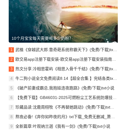
10个月宝宝每天需要喝多少奶粉？
武植《穿越武大郎:靠奇葩系统称霸天下》(免费/下载)txt小说
欧交易app注册下载安装-欧交易app注册下载安装指南欧意官网入口
热文分享:冷相思霍屿《相思入骨千千结》(免费/下载)txt小说
牛二狗小说全文免费阅读8.14【超全合集 】完结各类txt小说合集
《破产前妻成霸总,我抱娃连夜跑路》(免费/下载)txt小说
【免费下载】GB46031-2025可燃粉尘工艺系统防爆技术规范
珍藏品读:沈鹿周栩牧《不再替她跳动》(免费/下载)txt小说
熬夜必备!《弃你如昨夜的月》txt下载_免费无删减_萧辞州温檀
全新篇章:叶观纳兰迦《我有一剑》(免费/下载)txt小说