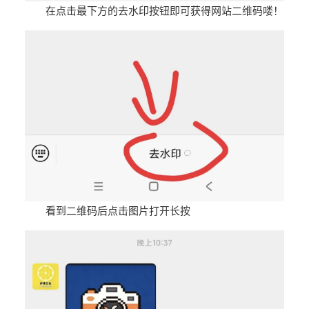
在点击最下方的去水印按钮即可获得网站二维码喽！
看到二维码后点击图片打开长按