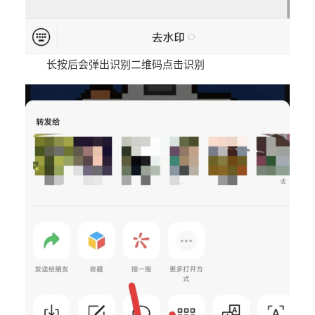
长按后会弹出识别二维码点击识别