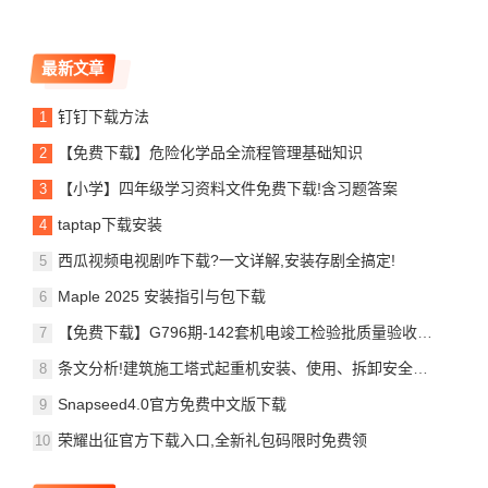
最新文章
钉钉下载方法
【免费下载】危险化学品全流程管理基础知识
【小学】四年级学习资料文件免费下载!含习题答案
taptap下载安装
西瓜视频电视剧咋下载?一文详解,安装存剧全搞定!
Maple 2025 安装指引与包下载
【免费下载】G796期-142套机电竣工检验批质量验收表格-EXCEL表-可编辑
条文分析!建筑施工塔式起重机安装、使用、拆卸安全技术规范JGJ196-2010解读,52页PPT可!
Snapseed4.0官方免费中文版下载
荣耀出征官方下载入口,全新礼包码限时免费领