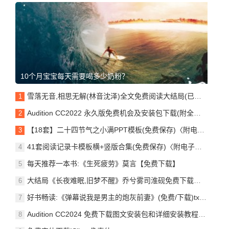
10个月宝宝每天需要喝多少奶粉？
雪落无音,相思无解(林音沈泽)全文免费阅读大结局(已完结/可下载)
Audition CC2022 永久版免费机会及安装包下载(附全部版本安装包)
【18套】二十四节气之小满PPT模板(免费保存)〈附电子版下载〉
41套阅读记录卡模板横+竖版合集(免费保存)〈附电子版、下载〉
每天推荐一本书:《生死疲劳》莫言【免费下载】
大结局《长夜难眠,旧梦不醒》乔兮雾司淮砚免费下载全集
好书畅读:《弹幕说我是男主的炮灰前妻》(免费/下载)txt小说
Audition CC2024 免费下载图文安装包和详细安装教程(附全部版本安装包)