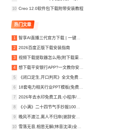
Creo 12.0软件包下载附带安装教程
热门文章
智享AI直播三代官方下载 | 一键安装激活,实体商家自动开播,选品话术全配套,直播带货轻松上手!
2026百度正版下载安装指南
视频下载提取器怎么用(附下载渠道及安装使用教程)
想下载平安银行APP?一文教你安全下载、安装、注册及使用!
《闭口定生,开口判死》全文免费阅读大结局(已完结/可下载)
18套电力相关行业PPT模板(免费下载编辑)【附电子版下载】
2026年去水印免费工具:小程序/网页版,无需下载更安全
《小满》二十四节气手抄报100套免费下载无水印(附电子版免费下载)
晚风不渡江,离人不归岸(谢辞安江黎)全文免费阅读大结局(已完结/可)
雪落无音,相思无解(林音沈泽)全文免费阅读大结局(已完结/可下载)