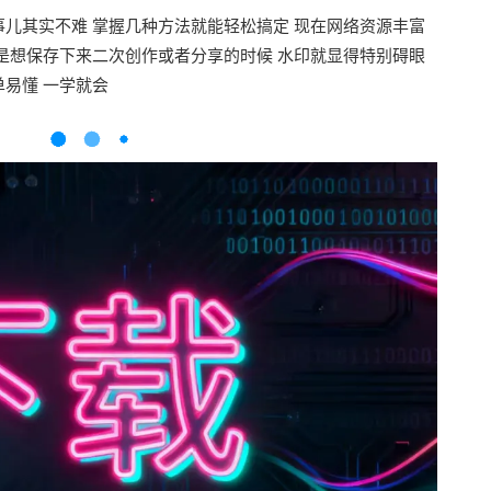
事儿其实不难 掌握几种方法就能轻松搞定 现在网络资源丰富
其是想保存下来二次创作或者分享的时候 水印就显得特别碍眼
单易懂 一学就会