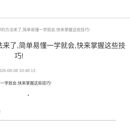
的方法来了,简单易懂一学就会,快来掌握这些技巧!
来了,简单易懂一学就会,快来掌握这些技
巧!
026-08-08 10:48:13
一学就会,快来掌握这些技巧!
！