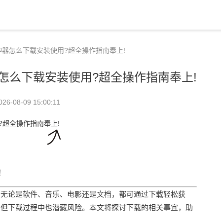
神器怎么下载安装使用?超全操作指南奉上!
怎么下载安装使用?超全操作指南奉上!
026-08-09 15:00:11
?超全操作指南奉上!
！
，无论是软件、音乐、电影还是文档，都可通过下载轻松获
，但下载过程中也潜藏风险。本文将探讨下载的相关事宜，助