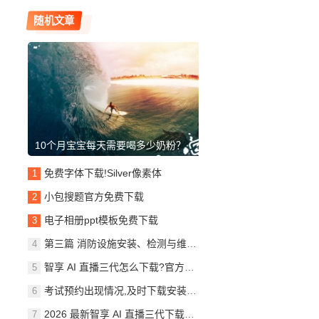
随机文章
10个月宝宝每天需要喝多少奶粉？
免费字体下载!Silver像素体
小包搜题官方免费下载
电子相册ppt模板免费下载
第三篇 消防设施安装、检测与维护管理高频考点(1-2章)(可下载打印)
智享 AI 直播三代怎么下载?官方正版渠道与安装指南 DeepSeek‑V3 大模型支撑,互动准确率 99.8%,合规不限流
考试预约出现情况,及时下载安装最新版本的交管12123
2026 最新智享 AI 直播三代下载安装步骤详解|操作简单、适配性强,认准官方唯一渠道:智享 AI 小助手