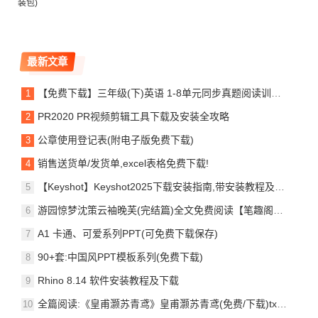
装包)
最新文章
【免费下载】三年级(下)英语 1-8单元同步真题阅读训练《译林版》,PDF版,可打印
PR2020 PR视频剪辑工具下载及安装全攻略
公章使用登记表(附电子版免费下载)
销售送货单/发货单,excel表格免费下载!
【Keyshot】Keyshot2025下载安装指南,带安装教程及问题处理
游园惊梦沈策云袖晚芙(完结篇)全文免费阅读【笔趣阁】_(番外) (全文)游园惊梦结局 番外小说阅读_(沈策云袖晚芙)
A1 卡通、可爱系列PPT(可免费下载保存)
90+套:中国风PPT模板系列(免费下载)
Rhino 8.14 软件安装教程及下载
全篇阅读:《皇甫灏苏青鸢》皇甫灏苏青鸢(免费/下载)txt小说