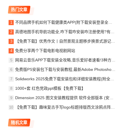
热门文章
不同品牌手机如何下载健康类APP(附下载安装登录全流程)
高德地图手机导航功能全,咋下载咋安装咋注册使用?有啥注意点?
【免费下载】优秀作文丨自然景观主题移步换景式游记作文《登临黄山,静听松风》《九寨之水,流动的色彩》
免费分享两个下载电影电视剧网站
网易云音乐APP下载安装全攻略,音乐爱好者速看!3种方法轻松搞定!(附安装问题解决方案)
免费版PS安装包下载与安装教程,最新Adobe Photoshop 2026中文永久免激活版(附包详细图文教程)
Solidworks 2025免费下载安装包和详细安装教程(附全部版本安装包)
1000+套 红色党政ppt模板【免费下载】
Dimension 2025 图文安装教程提供 软件全部版本 (安装包支持)
【免费下载】趣味复古手写logo标题排版西文涂鸦点阵圆点波点英文字体Dottie – Hand-Lettered Dot Font
随机文章