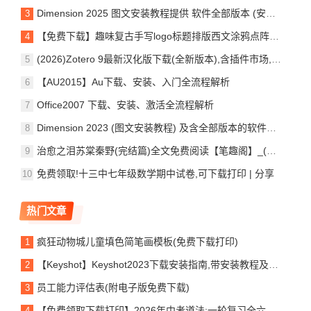
Dimension 2025 图文安装教程提供 软件全部版本 (安装包支持)
【免费下载】趣味复古手写logo标题排版西文涂鸦点阵圆点波点英文字体Dottie – Hand-Lettered Dot Font
(2026)Zotero 9最新汉化版下载(全新版本),含插件市场,附保姆级教程
【AU2015】Au下载、安装、入门全流程解析
Office2007 下载、安装、激活全流程解析
Dimension 2023 (图文安装教程) 及含全部版本的软件安装包均可
治愈之泪苏棠秦野(完结篇)全文免费阅读【笔趣阁】_(番外) (全文)治愈之泪结局 番外小说阅读_(苏棠秦野)
免费领取!十三中七年级数学期中试卷,可下载打印 | 分享
热门文章
疯狂动物城儿童填色简笔画模板(免费下载打印)
【Keyshot】Keyshot2023下载安装指南,带安装教程及问题处理
员工能力评估表(附电子版免费下载)
【免费领取下载打印】2026年中考道法:一轮复习全六册综合训练含答案解析(完整word版文档方式附后)