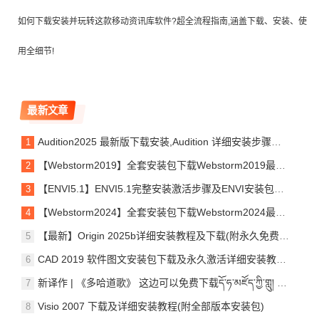
如何下载安装并玩转这款移动资讯库软件?超全流程指南,涵盖下载、安装、使
用全细节!
最新文章
Audition2025 最新版下载安装,Audition 详细安装步骤图解
【Webstorm2019】全套安装包下载Webstorm2019最新完整安装流程与激活指南
【ENVI5.1】ENVI5.1完整安装激活步骤及ENVI安装包下载
【Webstorm2024】全套安装包下载Webstorm2024最新完整安装流程与激活指南
【最新】Origin 2025b详细安装教程及下载(附永久免费中文汉化破解版包)
CAD 2019 软件图文安装包下载及永久激活详细安装教程(附全部版本包)
新译作 | 《多哈道歌》 这边可以免费下载དོ་ཧ་མཛོད་ཀྱི་གླུ། The song of DOHA Spiritual Practice
Visio 2007 下载及详细安装教程(附全部版本安装包)