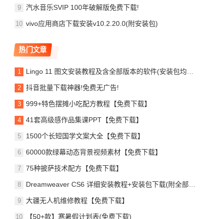
汽水音乐SVIP 100年破解版免费下载!
vivo应用商店下载安装v10.2.20.0(附安装包)
热门文章
Lingo 11 图文安装教程及含全部版本的软件(安装包均可下载)
抖音批量下载神器!免费无广告!
999+特色摆摊小吃配方教程【免费下载】
41套高级感作品集课PPT【免费下载】
1500个长短国学文案大全【免费下载】
60000款绿幕动态背景视频素材【免费下载】
75种披萨技术配方【免费下载】
Dreamweaver CS6 详细安装教程+安装包下载(附全部版本安装包)
大疆无人机维修教程【免费下载】
【50+款】寒暑假计划表(免费下载)