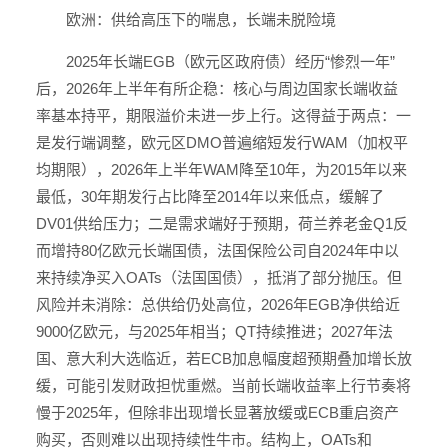
欧洲：供给高压下的喘息，长端未脱险境
2025年长端EGB（欧元区政府债）经历“惨烈一年”
后，2026年上半年有所企稳：核心与周边国家长端收益
率基本持平，期限溢价未进一步上行。这得益于两点：一
是发行端调整，欧元区DMO普遍缩短发行WAM（加权平
均期限），2026年上半年WAM降至10年，为2015年以来
最低，30年期发行占比降至2014年以来低点，缓解了
DV01供给压力；二是需求端好于预期，荷兰养老金Q1反
而增持80亿欧元长端国债，法国保险公司自2024年中以
来持续净买入OATs（法国国债），抵消了部分抛压。但
风险并未消除：总供给仍处高位，2026年EGB净供给近
9000亿欧元，与2025年相当；QT持续推进；2027年法
国、意大利大选临近，若ECB加息幅度超预期叠加增长放
缓，可能引发财政担忧重燃。当前长端收益率上行节奏将
慢于2025年，但除非出现增长显著放缓或ECB重启资产
购买，否则难以出现持续性牛市。结构上，OATs和