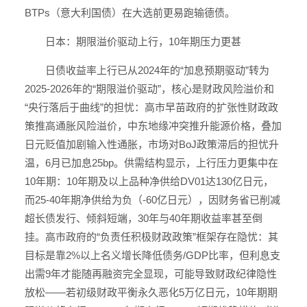
BTPs（意大利国债）在大选前更易跑输德债。
日本：期限溢价驱动上行，10年期压力更甚
日债收益率上行已从2024年的“加息预期驱动”转为
2025-2026年的“期限溢价驱动”，核心是财政风险溢价和
“央行落后于曲线”的担忧：高市早苗政府的扩张性财政政
策推高通胀风险溢价，中东地缘冲突推升能源价格，叠加
日元贬值加剧输入性通胀，市场对BoJ政策滞后的担忧升
温，6月已加息25bp。供需结构显示，上行压力更集中在
10年期：10年期及以上品种净供给DV01达130亿日元，
而25-40年期净供给为负（-60亿日元），因财务省已削减
超长债发行、倾斜短端，30年与40年期收益率甚至倒
挂。高市政府的“负责任积极财政政策”框架存在隐忧：其
目标是靠2%以上名义增长降低债务/GDP比率，但利息支
出需9年才能随再融资完全显现，可能导致财政纪律隐性
放松——若初级财政平衡永久恶化5万亿日元，10年期期