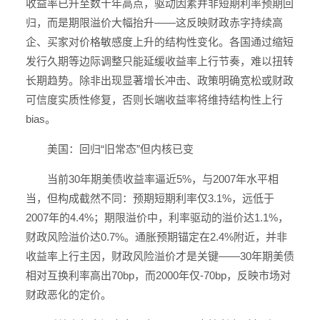
收益率已升至数十年高点，驱动因素并非短期利率预期回
归，而是期限溢价大幅抬升——这反映财政赤字持续高
企、买家对价格敏感度上升的结构性变化。各国通过缩短
发行久期等边际调整只能延缓收益率上行节奏，难以扭转
长期趋势。除非出现显著增长冲击、政策明确宽松或财政
可信度实质性修复，否则长端收益率将维持结构性上行
bias。
美国：回归“旧常态”但内核已变
当前30年期美债收益率逼近5%，与2007年水平相
当，但构成截然不同：预期短期利率仅3.1%，远低于
2007年的4.4%；期限溢价中，利率驱动的溢价达1.1%，
财政风险溢价达0.7%。通胀预期锚定在2.4%附近，并非
收益率上行主因，财政风险溢价才是关键——30年期美债
相对互换利率高出70bp，而2000年仅-70bp，反映市场对
财政恶化的定价。