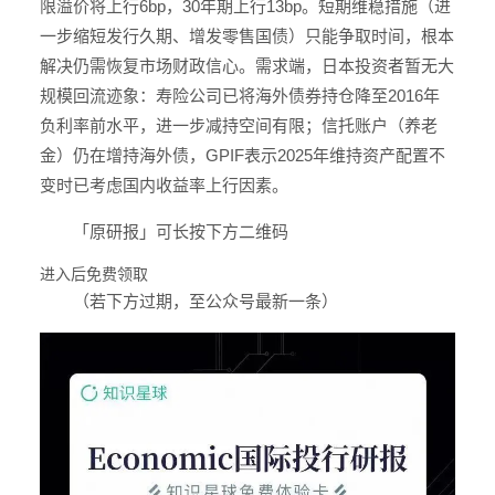
限溢价将上行6bp，30年期上行13bp。短期维稳措施（进
一步缩短发行久期、增发零售国债）只能争取时间，根本
解决仍需恢复市场财政信心。需求端，日本投资者暂无大
规模回流迹象：寿险公司已将海外债券持仓降至2016年
负利率前水平，进一步减持空间有限；信托账户（养老
金）仍在增持海外债，GPIF表示2025年维持资产配置不
变时已考虑国内收益率上行因素。
「原研报」可长按下方二维码
进入后免费领取
（若下方过期，至公众号最新一条）