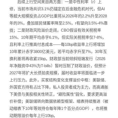
后续上行空间来自两方面：一是中性利率（r）上
修，当前市场共识3.1%仍锚定在后金融危机时代，但AI
等超大规模投资占GDP比重将从2026年的2.2%升至2028
年的3%，叠加居民储蓄率降至2.5%，r有望向3.5%-4%靠
拢；二是财政风险溢价走阔，CBO假设有效关税税率
15%、10年期平均赤字6.1%，但实际关税税率仅7-8%，
且利率上行推高付息成本——每10bp收益率上行将增加
10年累计赤字3800亿美元，若平均赤字升至7%，30年互
换利差将再收紧15bp。财政部当前倾斜短端发行（2026
年净融资中43%为T-bills）暂时压制了财政溢价，但预计
2027年将扩大长债拍卖规模，届时收益率将面临进一步
上行压力。此外，买家结构变化支撑溢价中枢：美联储、
外国官方持有占比下降，私人投资者成为主力，而高通胀
下美债与美股相关性转正，“避险属性”弱化，要求更高溢
价补偿；美联储转向数据依赖型框架、缩表持续推进（被
动缩表下10年等效持仓每年降1个百分点GDP），也将推
动期限溢价每年上行10bp。