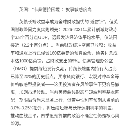
英国：“卡桑德拉困境”：叙事敏感度高
英债长端收益率成为全球财政担忧的“避雷针”，但英
国财政整固力度实则领先：2026-2031年累计削减财政赤
字3.8个百分点GDP，远超发达经济体平均水平，仅法国
接近（2.2个百分点）。当前财政缓冲空间已收窄：收益
率和通胀上行已侵蚀160亿英镑的预算盈余，债务付息成
本达1000亿英镑，占财政支出的9%。债务管理办公室
（DMO）提前缩短发行久期，传统长端国内持有人占比
已降至20%的历史低点，买家转向银行、宏观对冲基金等
价格敏感型投资者——这类投资者在风险事件下更容易撤
离，加剧市场波动。当前英债曲线形态与短端利率基本匹
配，期限溢价尚未显著上行，但若中性利率预期从当前的
3.0%-3.25%抬升，将压缩短端与长端远期利率的利差，
推动曲线走平。四季度预算前的政治不确定性仍是核心风
险源。