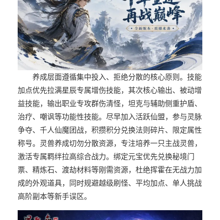
养成层面遵循集中投入、拒绝分散的核心原则。技能
加点优先拉满星辰专属增伤技能，其次核心输出、被动增
益技能，输出职业专攻群伤清怪，坦克与辅助侧重护盾、
治疗、嘲讽等功能性技能。尽早加入活跃仙盟，参与灵脉
争夺、千人仙魔团战，积攒积分兑换法则碎片、限定属性
称号。灵兽养成切勿分散资源，专注培养一只主战灵兽，
激活专属羁绊拉高综合战力。绑定元宝优先兑换秘境门
票、精炼石、渡劫材料等刚需资源，杜绝挥霍在无战力加
成的外观道具，同时规避越级刷怪、平均加点、单人挑战
高阶副本等新手误区。