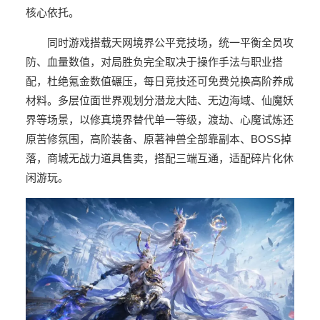
核心依托。
同时游戏搭载天网境界公平竞技场，统一平衡全员攻
防、血量数值，对局胜负完全取决于操作手法与职业搭
配，杜绝氪金数值碾压，每日竞技还可免费兑换高阶养成
材料。多层位面世界观划分潜龙大陆、无边海域、仙魔妖
界等场景，以修真境界替代单一等级，渡劫、心魔试炼还
原苦修氛围，高阶装备、原著神兽全部靠副本、BOSS掉
落，商城无战力道具售卖，搭配三端互通，适配碎片化休
闲游玩。