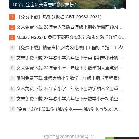
10个月宝宝每天需要喝多少奶粉？
【免费下载】热轧钢板桩(GBT 20933-2021)
文末免费下载|26年春人教版四年级下册数学课前预习单,覆盖全册重点知识点与预习练习+PDF电子版学习资料打印
Matlab R2024b 免费下载图文安装包和永久激活详细安装教程(附全部版本包)
【免费下载】精品资料,风力发电项目工程标准施工工艺!
文末免费下载|26年春小学六年级下册英语期末小升初可数与不可数名词专项练习+PDF电子版资料可下载打印
文末免费下载|26年春小学一年级下册数学期末重点必背填空汇总练习+PDF电子版资料可下载打印
限时免费下载:北师大版小学数学三年级上册《里程表》
文末免费下载|26年春小学二年级下册数学期末全册重点知识归纳练习+PDF电子版资料可下载打印
文末免费下载|26年春小学六年级下册数学小升初填空题期末复习练习+PDF电子版资料可下载打印
(免费下载)珍爱生命,预防溺水——预防溺水事故,确保学生暑假安全教育ppt
琼ICP备2025051398号-21