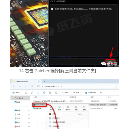
14.右击[Patcher]选择[解压到当前文件夹]