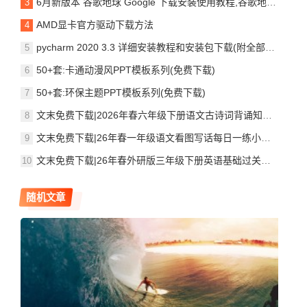
6月新版本 谷歌地球 Google 下载安装使用教程,谷歌地球装教程及下载
AMD显卡官方驱动下载方法
pycharm 2020 3.3 详细安装教程和安装包下载(附全部版本安装包)
50+套:卡通动漫风PPT模板系列(免费下载)
50+套:环保主题PPT模板系列(免费下载)
文末免费下载|2026年春六年级下册语文古诗词背诵知识点与练习,包含十首必背古诗词+PDF电子版学习资料打印
文末免费下载|26年春一年级语文看图写话每日一练小纸条,包含看图填空、看图写话练习+PDF电子版学习资料打印
文末免费下载|26年春外研版三年级下册英语基础过关训练,涵盖单词、句子、短语专项练习+PDF电子版学习资料打印
随机文章