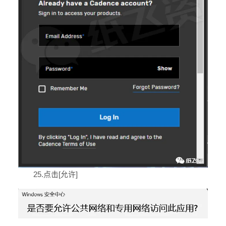
25.点击[允许]