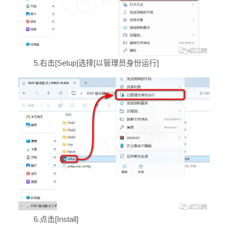
5.右击[Setup]选择[以管理员身份运行]
6.点击[Install]