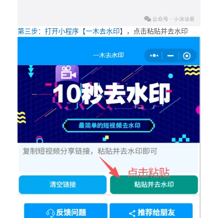
第三步：打开小程序
【
一木去水印
】，
点击粘贴并去水印