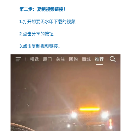
第二步：复制视频链接！
1.
打开想要无水印下载的视频.
2.
点击分享的按钮.
3.
点击复制视频链接。