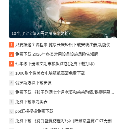
10个月宝宝每天需要喝多少奶粉？
只要按这个流程来,健康长庆轻松下载安装注册,功能使用注意事项全掌握,新手快学!
免费下载!2026年各类常用设备设施风险告知牌
七年级下册语文期末模拟试卷(免费下载打印)
1000张个性美女电脑壁纸高清免费下载
俄罗斯方块下载安装
免费下载!《孩子刚满七个月老婆和弟弟殉情,我靠弹幕逆袭了》(魏帆任佳)TXT无删减+番外合集
免费下载够力奖表
ppt汇报模板免费下载
免费下载!《待到盛夏彷徨将尽》(陆景铭盛夏)TXT无删减+番外合集