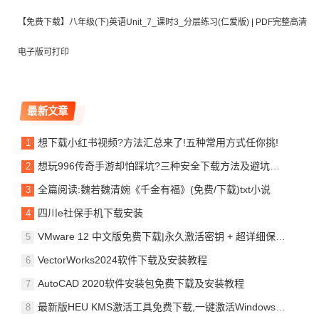
【免费下载】八年级(下)英语Unit_7_课时3_分层练习(仁爱版) | PDF完整高清
电子版可打印
最新文章
想下载小红书视频?方法汇总来了!五种常用方式任你挑!
想玩996传奇手游却怕踩坑?三种安全下载方法及避坑步骤全解析!
全篇阅读:魏若魏清婉《千金有福》(免费/下载)txt小说
四川e社保手机下载安装
VMware 12 中文版免费下载|永久激活密钥 + 超详细保姆安装教程(附15—17版本)
VectorWorks2024软件下载及安装教程
AutoCAD 2020软件安装包免费下载及安装教程
最新版HEU KMS激活工具免费下载,一键激活Windows系统+Office系列