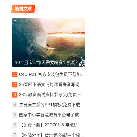
随机文章
10个月宝宝每天需要喝多少奶粉？
C4D R21 官方安装包免费下载加详细安装激活教程(附全部版本包)
26春四下语文《每课看拼音写词语》可免费下载打印
26年教资面试资料参考(可免费下载)
生日庆生系列PPT模板(免费下载打印)
国家中小学智慧教育平台电子教材,免费下载方法来了
【免费下载】22D701-3 电缆桥架安装(高清)
【网站分享】音乐党必藏!两个免费无损音乐下载站