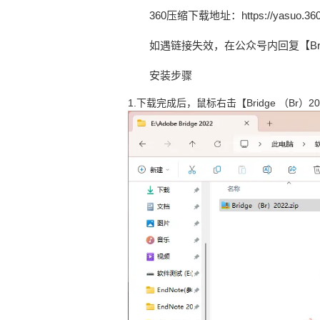
360压缩
下载地址
：
https://yasuo.36
如遇链接失效，在公众号内回复【
B
安装步骤
1.下载完成后，鼠标右击【
Bridge （Br）2