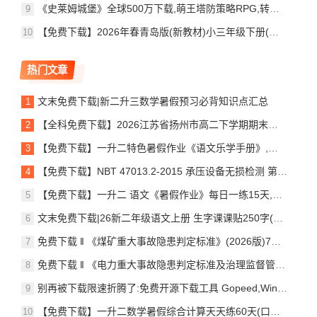
《史莱姆城堡》全球500万下载,萌王塔防策略RPG,转生勇士带队重建家园
【免费下载】2026年春青岛版(新教材)小三年级下册(全册)教设计(附目录P199).pdf
热门文章
文末免费下载|新二升三数学暑假预习必背知识点汇总
【全科免费下载】2026江苏省扬州市高二下学期期末调研测试
【免费下载】一升二特色暑假作业《语文乐学手册》,电子版,可打印
【免费下载】NBT 47013.2-2015 承压设备无损检测 第2部分:射线检测
【免费下载】一升二 语文《暑假作业》每日一练15天,电子版,可打印
文末免费下载|26新二年级语文上册 生字课课贴250字(2种)
免费下载 ‖ 《煤矿重大事故隐患判定标准》(2026版)7月1日起施行,附全文+官方解读
免费下载 ‖ 《电力重大事故隐患判定标准及治理监督管理规定》7月1日起施行,附全文+官方解读
别再被下载限速折腾了:免费开源下载工具 Gopeed,Windows 实测速度提升明显
【免费下载】一升二数学暑假综合计算天天练60天(口算竖式列式应用题),电子版,可打印