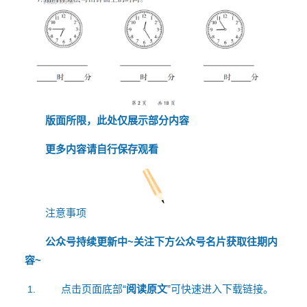
版面所限，此处仅展示部分内容
更多内容请自行保存观看
注意事项
公众号持续更新中~
关注下方公众号名片获取往期内
容
~
点击页面底部“
阅读原文
”可快速进入下载链接。