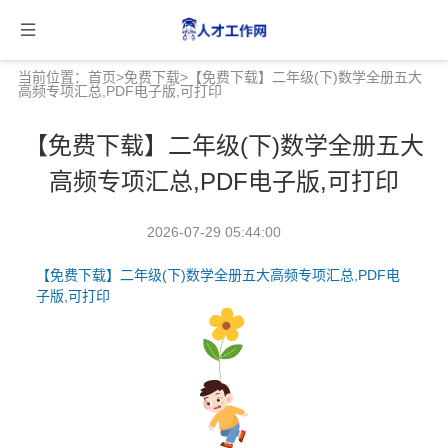
当前位置：
首页
>
免费下载
>【免费下载】二年级(下)数学全册五大
高频专项汇总,PDF电子版,可打印
【免费下载】二年级(下)数学全册五大
高频专项汇总,PDF电子版,可打印
2026-07-29 05:44:00
【免费下载】二年级(下)数学全册五大高频专项汇总,PDF电
子版,可打印