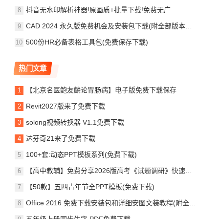
抖音无水印解析神器!原画质+批量下载!免费无广
CAD 2024 永久版免费机会及安装包下载(附全部版本安装包)
500份HR必备表格工具包(免费保存下载)
热门文章
【北京名医鲍友麟论胃肠病】电子版免费下载保存
Revit2027版来了免费下载
solong视频转换器 V1.1免费下载
达芬奇21来了免费下载
100+套:动态PPT模板系列(免费下载)
【高中教辅】免费分享2026版高考《试题调研》快速提分专项(语文、数学)PDF电子版夸克百度
【50款】五四青年节全PPT模板(免费下载)
Office 2016 免费下载安装包和详细安图文装教程(附全部版本安装包)