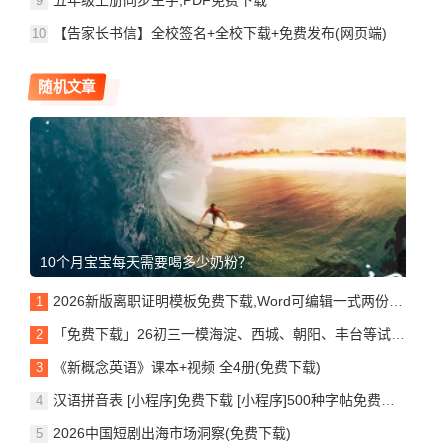
五年级上册同步生字,PDF免费下载
【告家长书信】全校签名+全校下载+免费发布(网页端)
随机文章
10个月宝宝每天需要喝多少奶粉？
2026新版离职证明模板免费下载,Word可编辑一式两份可打印,员工离职证明模板范文(word电子版)
「免费下载」26初三一模海淀、西城、朝阳、丰台等试卷下载&简评!
《新概念英语》课本+视频 全4册(免费下载)
汉语拼音表 [小程序]免费下载 [小程序]500种字帖免费制作下载
2026中国短剧出海市场洞察(免费下载)